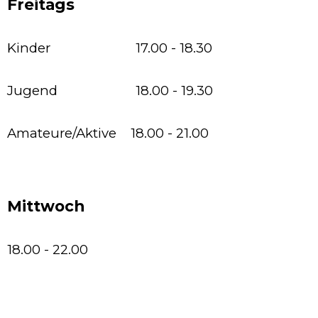
Freitags
Kinder 17.00 - 18.30
Jugend 18.00 - 19.30
Amateure/Aktive 18.00 - 21.00
Mittwoch
18.00 - 22.00