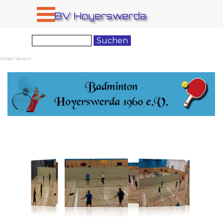
Direkt zum Seiteninhalt
Menü überspringen
BV Hoyerswerda
Suchen
Unser Verein